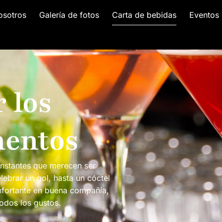
osotros
Galería de fotos
Carta de bebidas
Eventos
 los
entos
nstantes que merecen ser
ebrar un gol, hasta un cóctel
onfortante en buena compañía,
odos los gustos.