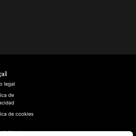
gal
o legal
tica de
acidad
tica de cookies
)
sibilidad