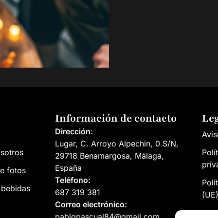
Información de contacto
Le
Dirección:
Avis
Lugar, C. Arroyo Alpechin, 0 S/N,
sotros
Polí
29718 Benamargosa, Málaga,
priv
España
e fotos
Teléfono:
Polí
 bebidas
687 319 381
(UE
Correo electrónico:
Acce
pablopascual84@gmail.com