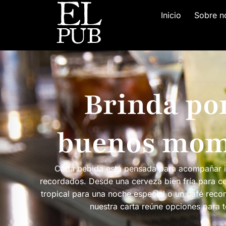
Inicio
Sobre n
Brinda por
buenos mom
Cada bebida está pensada para acompañar i
recordados. Desde una cerveza bien fría para cel
tropical para una noche especial o un café rec
nuestra carta reúne opciones para t