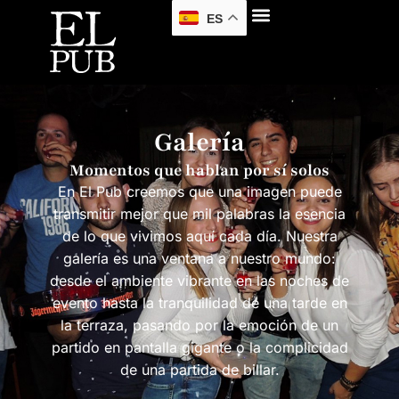
ES
Galería
Momentos que hablan por sí solos
En El Pub creemos que una imagen puede
transmitir mejor que mil palabras la esencia
de lo que vivimos aquí cada día. Nuestra
galería es una ventana a nuestro mundo:
desde el ambiente vibrante en las noches de
evento hasta la tranquilidad de una tarde en
la terraza, pasando por la emoción de un
partido en pantalla gigante o la complicidad
de una partida de billar.